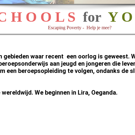
C H O O L S
for
Y O
Escaping Poverty - Help je mee?
in gebieden waar recent een oorlog is geweest. 
 beroepsonderwijs aan jeugd en jongeren die leven
m een beroepsopleiding te volgen, ondanks de s
e wereldwijd. We beginnen in Lira, Oeganda.