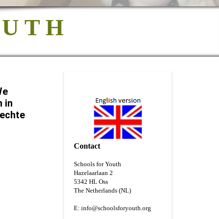
 U T H
We
 in
lechte
Contact
Schools for Youth
Hazelaarlaan 2
5
342 HL Oss
The Netherlands (NL)
E:
info@schoolsforyouth.org