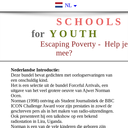
NL
S C H O O L S
for
Y O U T H
Escaping Poverty - Help je
mee?
Nederlandse Introductie:
Deze bundel bevat gedichten met oorlogservaringen van
een onschuldig kind.
Het is een selectie uit de bundel Forceful Arrivals, een
uitgave
van het veel grotere oeuvre van Ajwer Norman
Ocen.
Norman (1998) ontving als Student Journalistiek de BBC
ICON Challenge Award voor zijn prestaties in
zowel de
geschreven pers als in het maken van radio-uitzendingen.
Ook presenteert hij een talkshow op een bekend
radiostation in Lira, Uganda.
Norman is een van de vele kinderen die geboren zijn