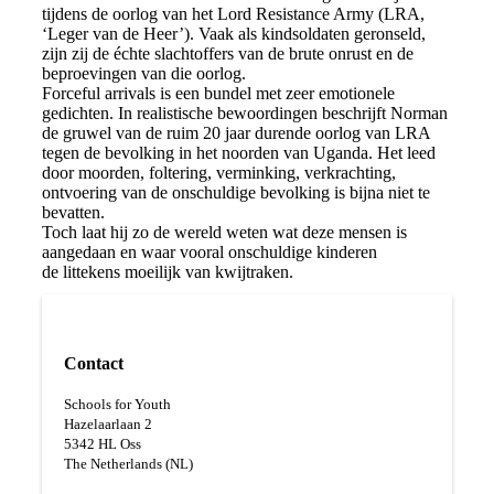
tijdens de oorlog van het Lord Resistance Army
(LRA,
‘Leger van de Heer’). Vaak als kindsoldaten geronseld,
zijn zij de échte slachtoffers van de brute
onrust en de
beproevingen van die oorlog.
Forceful arrivals is een bundel met zeer emotionele
gedichten. In realistische bewoordingen beschrijft
Norman
de gruwel van de ruim 20 jaar durende oorlog van LRA
tegen de bevolking in het noorden
van Uganda. Het leed
door moorden, foltering, verminking, verkrachting,
ontvoering van de
onschuldige bevolking is bijna niet te
bevatten.
Toch laat hij zo de wereld weten wat deze mensen is
aangedaan en waar vooral onschuldige kinderen
de
littekens moeilijk van kwijtraken.
Contact
Schools for Youth
Hazelaarlaan 2
5
342 HL Oss
The Netherlands (NL)