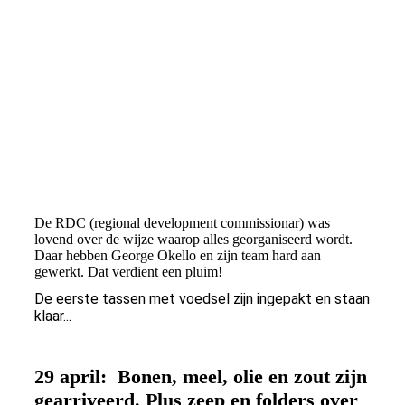
inspectie-20200430-WA0005
tassen-20200430-WA0006
De RDC (regional development commissionar) was
lovend over de wijze waarop alles georganiseerd wordt.
Daar hebben George Okello en zijn team hard aan
gewerkt. Dat verdient een pluim!
De eerste tassen met voedsel zijn ingepakt en staan
klaar...
29 april: Bonen, meel, olie en zout zijn
gearriveerd. Plus zeep en folders over