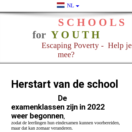
NL
S C H O O L S
for
Y O U T H
Escaping Poverty - Help je
mee?
Herstart van de school
De
examenklassen zijn in 2022
weer begonnen
,
zodat de leerlingen hun eindexamen kunnen voorbereiden,
maar dat kan zomaar veranderen.