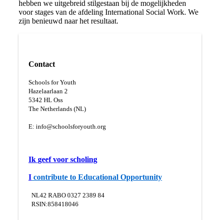
hebben we uitgebreid stilgestaan bij de mogelijkheden
voor stages van de afdeling International Social Work. We
zijn benieuwd naar het resultaat.
Contact
Schools for Youth
Hazelaarlaan 2
5
342 HL Oss
The Netherlands (NL)
E:
info@schoolsforyouth.org
Ik
geef voor scholing
I
contribute to Educational Opportunity
NL42 RABO 0327 2389 84
RSIN:858418046